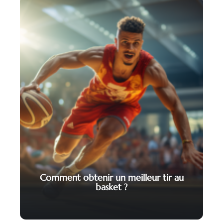
Comment obtenir un meilleur tir au
basket ?