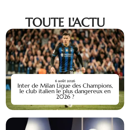
TOUTE L'ACTU
6 août 2026
Inter de Milan Ligue des Champions,
le club italien le plus dangereux en
2026 ?