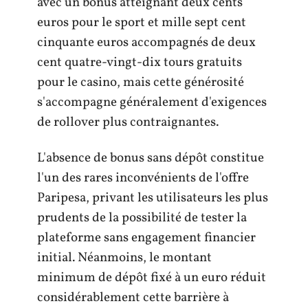
avec un bonus atteignant deux cents
euros pour le sport et mille sept cent
cinquante euros accompagnés de deux
cent quatre-vingt-dix tours gratuits
pour le casino, mais cette générosité
s'accompagne généralement d'exigences
de rollover plus contraignantes.
L'absence de bonus sans dépôt constitue
l'un des rares inconvénients de l'offre
Paripesa, privant les utilisateurs les plus
prudents de la possibilité de tester la
plateforme sans engagement financier
initial. Néanmoins, le montant
minimum de dépôt fixé à un euro réduit
considérablement cette barrière à