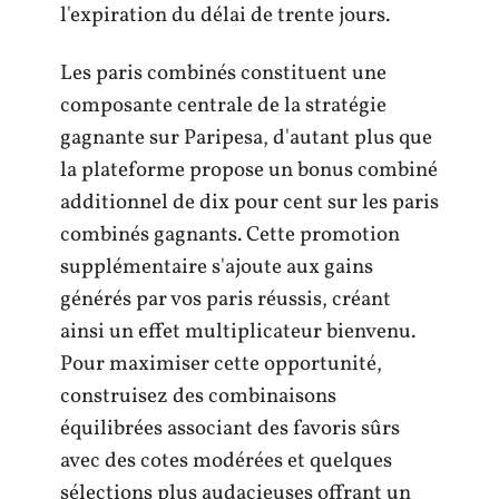
l'expiration du délai de trente jours.
Les paris combinés constituent une
composante centrale de la stratégie
gagnante sur Paripesa, d'autant plus que
la plateforme propose un bonus combiné
additionnel de dix pour cent sur les paris
combinés gagnants. Cette promotion
supplémentaire s'ajoute aux gains
générés par vos paris réussis, créant
ainsi un effet multiplicateur bienvenu.
Pour maximiser cette opportunité,
construisez des combinaisons
équilibrées associant des favoris sûrs
avec des cotes modérées et quelques
sélections plus audacieuses offrant un