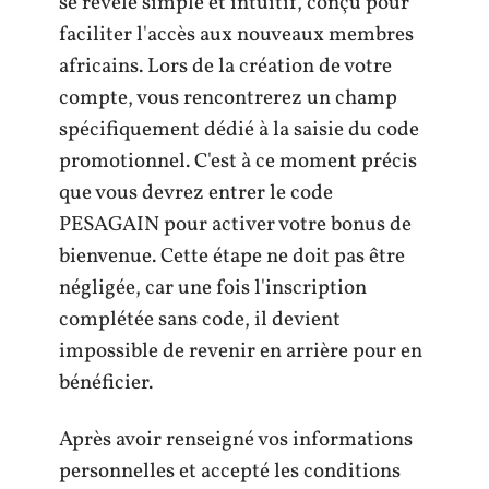
se révèle simple et intuitif, conçu pour
faciliter l'accès aux nouveaux membres
africains. Lors de la création de votre
compte, vous rencontrerez un champ
spécifiquement dédié à la saisie du code
promotionnel. C'est à ce moment précis
que vous devrez entrer le code
PESAGAIN pour activer votre bonus de
bienvenue. Cette étape ne doit pas être
négligée, car une fois l'inscription
complétée sans code, il devient
impossible de revenir en arrière pour en
bénéficier.
Après avoir renseigné vos informations
personnelles et accepté les conditions