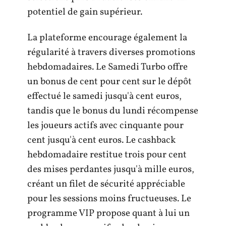
potentiel de gain supérieur.
La plateforme encourage également la
régularité à travers diverses promotions
hebdomadaires. Le Samedi Turbo offre
un bonus de cent pour cent sur le dépôt
effectué le samedi jusqu'à cent euros,
tandis que le bonus du lundi récompense
les joueurs actifs avec cinquante pour
cent jusqu'à cent euros. Le cashback
hebdomadaire restitue trois pour cent
des mises perdantes jusqu'à mille euros,
créant un filet de sécurité appréciable
pour les sessions moins fructueuses. Le
programme VIP propose quant à lui un