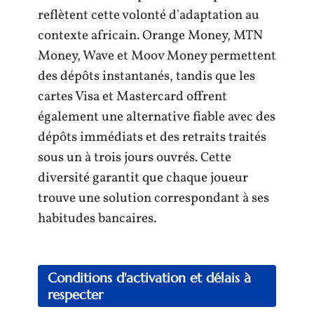
reflètent cette volonté d'adaptation au
contexte africain. Orange Money, MTN
Money, Wave et Moov Money permettent
des dépôts instantanés, tandis que les
cartes Visa et Mastercard offrent
également une alternative fiable avec des
dépôts immédiats et des retraits traités
sous un à trois jours ouvrés. Cette
diversité garantit que chaque joueur
trouve une solution correspondant à ses
habitudes bancaires.
Conditions d'activation et délais à
respecter