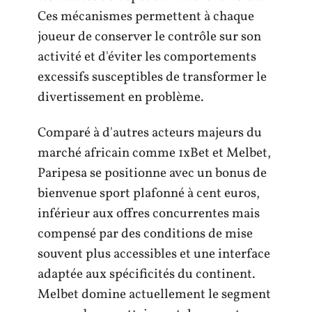
Ces mécanismes permettent à chaque
joueur de conserver le contrôle sur son
activité et d'éviter les comportements
excessifs susceptibles de transformer le
divertissement en problème.
Comparé à d'autres acteurs majeurs du
marché africain comme 1xBet et Melbet,
Paripesa se positionne avec un bonus de
bienvenue sport plafonné à cent euros,
inférieur aux offres concurrentes mais
compensé par des conditions de mise
souvent plus accessibles et une interface
adaptée aux spécificités du continent.
Melbet domine actuellement le segment