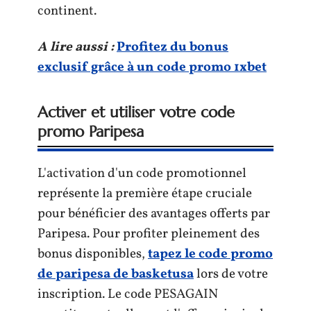
continent.
A lire aussi :
Profitez du bonus
exclusif grâce à un code promo 1xbet
Activer et utiliser votre code
promo Paripesa
L'activation d'un code promotionnel
représente la première étape cruciale
pour bénéficier des avantages offerts par
Paripesa. Pour profiter pleinement des
bonus disponibles,
tapez le code promo
de paripesa de basketusa
lors de votre
inscription. Le code PESAGAIN