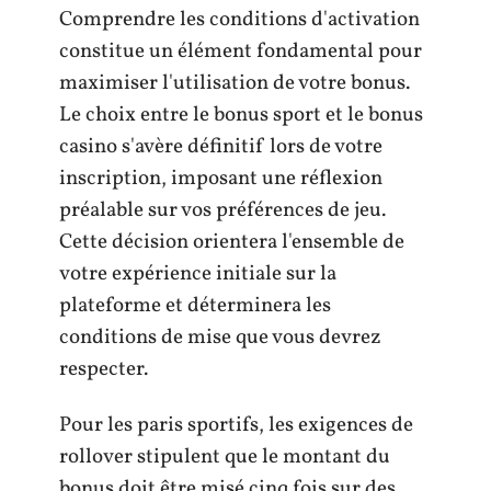
Comprendre les conditions d'activation
constitue un élément fondamental pour
maximiser l'utilisation de votre bonus.
Le choix entre le bonus sport et le bonus
casino s'avère définitif lors de votre
inscription, imposant une réflexion
préalable sur vos préférences de jeu.
Cette décision orientera l'ensemble de
votre expérience initiale sur la
plateforme et déterminera les
conditions de mise que vous devrez
respecter.
Pour les paris sportifs, les exigences de
rollover stipulent que le montant du
bonus doit être misé cinq fois sur des