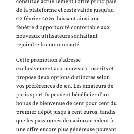
constitue actuellement l'offre principale
de la plateforme et reste valide jusqu'au
02 février 2026, laissant ainsi une
fenêtre d'opportunité confortable aux
nouveaux utilisateurs souhaitant
rejoindre la communauté.
Cette promotion s'adresse
exclusivement aux nouveaux inscrits et
propose deux options distinctes selon
vos préférences de jeu. Les amateurs de
paris sportifs peuvent bénéficier d'un
bonus de bienvenue de cent pour cent du
premier dépôt jusqu'à cent euros, tandis
que les passionnés de casino accèdent à
une offre encore plus généreuse pouvant