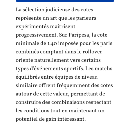
La sélection judicieuse des cotes
représente un art que les parieurs
expérimentés maîtrisent
progressivement. Sur Paripesa, la cote
minimale de 1.40 imposée pour les paris
combinés comptant dans le rollover
oriente naturellement vers certains
types d'événements sportifs. Les matchs
équilibrés entre équipes de niveau
similaire offrent fréquemment des cotes
autour de cette valeur, permettant de
construire des combinaisons respectant
les conditions tout en maintenant un
potentiel de gain intéressant.