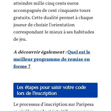
atteindre mille cinq cents euros
accompagnés de cent cinquante tours
gratuits. Cette dualité permet à chaque
joueur de choisir l'orientation
correspondant le mieux à ses habitudes
de jeu.
A découvrir également :
Quel est le
meilleur programme de remise en
forme ?
Les étapes pour saisir votre code
lors de l'inscription
Le processus d'inscription sur Paripesa