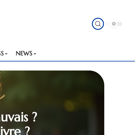
SS
NEWS
uvais ?
vre ?