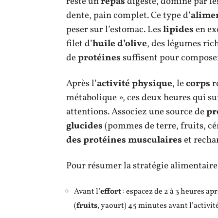
reste un
repas
digeste, dominé par l
dente, pain complet. Ce type d’
alime
peser sur l’estomac. Les
lipides
en exc
filet d’
huile d’olive
, des légumes ric
de
protéines
suffisent pour compose
Après l’
activité physique
, le
corps
r
métabolique », ces deux heures qui sui
attentions. Associez une source de
pr
glucides
(pommes de terre, fruits, cé
des protéines musculaires
et recha
Pour résumer la stratégie alimentaire à
Avant l’
effort
: espacez de 2 à 3 heures ap
(
fruits
, yaourt) 45 minutes avant l’activit