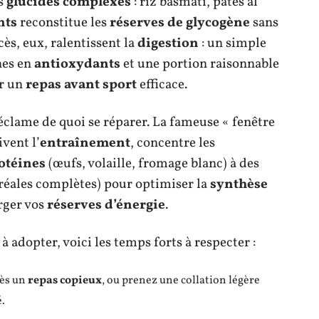
es
glucides complexes
: riz basmati, pâtes al
nts
reconstitue les
réserves de glycogène
sans
ès, eux, ralentissent la
digestion
: un simple
hes en
antioxydants
et une portion raisonnable
r un
repas avant sport
efficace.
éclame de quoi se réparer. La fameuse « fenêtre
vent l’
entraînement
, concentre les
otéines
(œufs, volaille, fromage blanc) à des
réales complètes) pour optimiser la
synthèse
rger vos
réserves d’énergie
.
 adopter, voici les temps forts à respecter :
rès un
repas copieux
, ou prenez une collation légère
é.