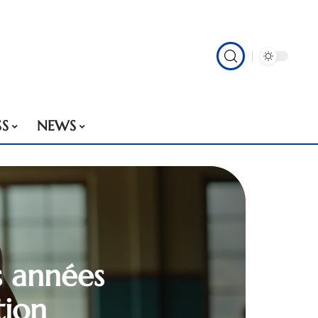
SS
NEWS
s années
tion