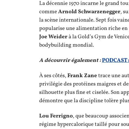
La décennie 1970 incarne le grand to
comme
Arnold Schwarzenegger
, s
la scène internationale. Sept fois vai
popularise une alimentation riche en p
Joe Weider
à la Gold’s Gym de Venice
bodybuilding mondial.
A découvrir également :
PODCAST su
À ses côtés,
Frank Zane
trace une aut
privilégie des protéines maigres et d
silhouette plus fine et ciselée. Son a
démontre que la discipline tolère plu
Lou Ferrigno
, que beaucoup associen
régime hypercalorique taillé pour so