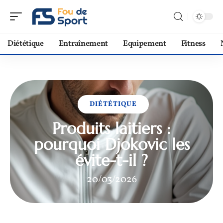
Diététique
Entraînement
Equipement
Fitness
DIÉTÉTIQUE
Produits laitiers :
pourquoi Djokovic les
évite-t-il ?
20/03/2026