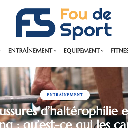
ENTRAÎNEMENT
EQUIPEMENT
FITNE
ENTRAÎNEMENT
ssures d’haltérophilie 
ng : qu’est-ce qui les ca