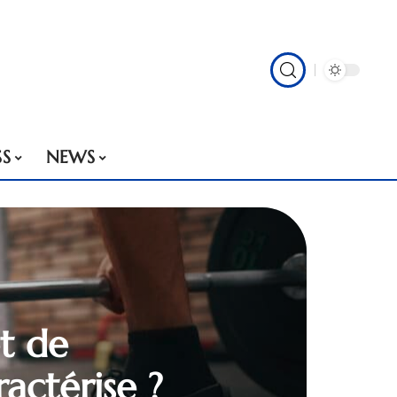
SS
NEWS
et de
ractérise ?