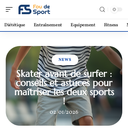
Diététique
Entraînement
Equipement
Fitness
NEWS
Skater avant de surfer :
conseils et astuces pour
maîtriser les deux sports
!
02/01/2026