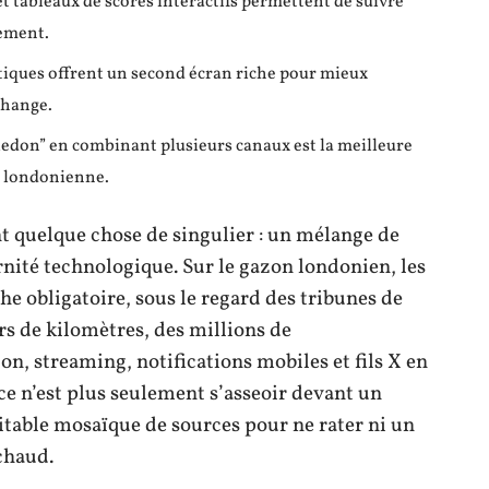
et tableaux de scores interactifs permettent de suivre
cement.
tiques offrent un second écran riche pour mieux
change.
ledon” en combinant plusieurs canaux est la meilleure
e londonienne.
t quelque chose de singulier : un mélange de
ité technologique. Sur le gazon londonien, les
e obligatoire, sous le regard des tribunes de
rs de kilomètres, des millions de
on, streaming, notifications mobiles et fils X en
 ce n’est plus seulement s’asseoir devant un
ritable mosaïque de sources pour ne rater ni un
 chaud.