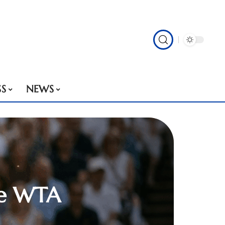
SS
NEWS
de WTA