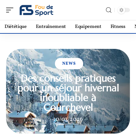
Diététique
Entraînement
Equipement
Fitness
NEWS
Des conseils pratiques
pour un séjour hivernal
inoubliable à
Courchevel
10/03/2026