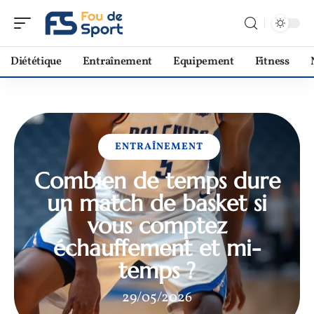
Diététique
Entraînement
Equipement
Fitness
ENTRAÎNEMENT
Combien de temps dure
un match de basket si
vous comptez
échauffement et mi-
temps ?
29/05/2026