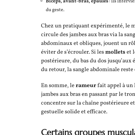
Biceps, avant-bras, épaules
: ils interv
du geste.
Chez un pratiquant expérimenté, le m
circule des jambes aux bras via la sa
abdominaux et obliques, jouent un rô
éviter de s’écrouler. Si les
mollets
et 
postérieure, du bas du dos jusqu’aux é
du retour, la sangle abdominale reste
En somme, le
rameur
fait appel à un
jambes aux bras en passant par le tronc
concentre sur la chaîne postérieure et
gestuelle solide et efficace.
Certains groupes musculai