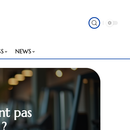
SS
NEWS
nt pas
 ?