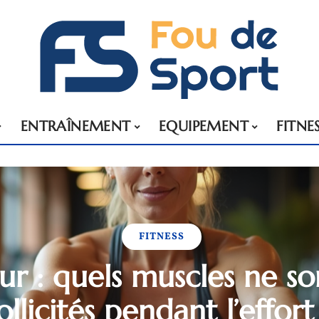
ENTRAÎNEMENT
EQUIPEMENT
FITNE
FITNESS
r : quels muscles ne so
ollicités pendant l’effort