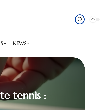
SS
NEWS
te tennis :