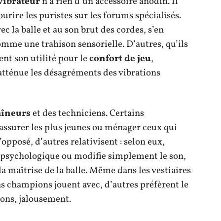
vibrateur
n’a rien d’un accessoire anodin. Il
sourire les puristes sur les forums spécialisés.
ec la balle et au son brut des cordes, s’en
mme une trahison sensorielle. D’autres, qu’ils
nt son utilité pour le
confort de jeu
,
 atténue les désagréments des vibrations
aîneurs
et des techniciens. Certains
ssurer les plus jeunes ou ménager ceux qui
opposé, d’autres relativisent : selon eux,
e psychologique ou modifie simplement le son,
la maîtrise de la balle. Même dans les vestiaires
ins champions jouent avec, d’autres préfèrent le
ions, jalousement.